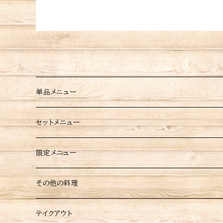
単品メニュー
点心
セットメニュー
餃子
炒め料理
限定メニュー
厚皮餃子
チャーハン
餡掛け料理
その他の料理
ニラ餃子
青椒肉絲
中華あんかけ
揚げ物料理
テイクアウト