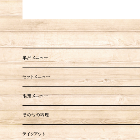
単品メニュー
点心
セットメニュー
餃子
炒め料理
限定メニュー
厚皮餃子
チャーハン
餡掛け料理
その他の料理
ニラ餃子
青椒肉絲
中華あんかけ
揚げ物料理
テイクアウト