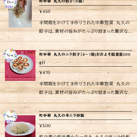
皿に盛り付ける。(白髪ねぎ等を添えると相性抜
町中華 丸久の餃子（５個）
に蒸してから冷凍。レンジや蒸していただいても
材から生まれるシンプルながら深い味わいが、
群) ※保存方法・調理方法・食材アレルギーなど
美味しいですし、揚げても美味しいです。 手軽に
¥450
お店の雰囲気そのままに、あなたの食卓に楽しさ
の詳細はラベルをご確認ください。 ※ ご購入い
楽しんでいただくために、手作り焼売(15個入り)
を届けます。 冷凍の状態からフライパンで簡単
手間暇をかけて手作りされた中華惣菜 丸久の
ただいた商品の重量に応じて送料が異なります
をご用意しました。お召し上がりの際は十分に加
に調理できるので、忙しい日常の中でも、手軽に
餃子は、素材の旨みがたっぷり詰まった贅沢な
ので注意して下さい。
熱してお楽しみください。 <ご購入されたお客さ
美味しい餃子を味わえるのが嬉しいポイントです
一品です。パリパリの皮の中には、キャベツ・豚
まへ> 励みにもなりますし、今後の購入判断にも
ね。 <内容量> 餃子（20個） <ご購入されたお客
肉・玉ねぎ・生姜のみ、いたってシンプルな具材
なりますので是非ともレビューお願いいたします
町中華 丸久のニラ餃子［6〜7個(おおよそ総重量200
さまへ> 励みにもなりますし、今後の購入判断に
に特製オイスターソース。一口食べれば肉汁が
当店は、注文受けてから調理してるため日時指
g)］
もなりますのでぜひともレビューお願いいたしま
美味しい懐かしい味わい。 この餃子は、数々の
定がなければ注文受付日から6〜７日後の配送
す。 当店は、注文を受けてから調理しているた
¥470
試行錯誤の末に生まれ職人の手によって一つ一
となりますが予めご了承ください。 <調理法> 5
め、日時指定がなければ注文受付日から6〜7日
つ丁寧に仕上げられています。 調理方法はいた
手間暇をかけて手作りされた中華惣菜 丸久の
ケの場合 (電子レンジの場合) 1 お皿に
後の配送となりますが、予めご了承ください。 <
って簡単、フライパンに油と水を入れて焼くだけ
餃子は、素材の旨みがたっぷり詰まった贅沢な
シリコン落とし蓋を敷き少量のお水を浸し、その
焼き方> 1.フライパンを強火に、大さじ1杯の油を
で大丈夫。 お召し上がりの際は十分に加熱して
一品です。パリパリの皮の中には、キャベツ・豚
上に冷凍の焼売を均等に載せます。(直径１７cm
入れ、よくなじませます。 2.フライパンが熱くな
お楽しみください。 <ご購入されたお客さまへ>
肉・生姜・ニラと特製ニンニク醤油が入った、餃
以上のお皿で使用) [ポイント]シリコンあく取り
ったら一旦火を消し、餃子と餃子を等間隔にあけ
町中華 丸久の半ニラ炒飯
励みにもなりますし、今後の購入判断にもなりま
子になります。［6〜7個(おおよそ総重量200g)］
落とし蓋の浸したお水からはみ出すと固くなる場
て並べます。 3.再び火をつけて(強火)約130cc
すので是非ともレビューお願いいたします 当店
¥500
調理方法はいたって簡単、フライパンに油と水を
合があります。 2 (1)のお皿にラップをかけ、一ヶ
の熱湯を注ぎ、手早くフタを閉めます。 4.水気
は、注文受けてから調理してるため日時指定が
入れて焼くだけで大丈夫。 お召し上がりの際は