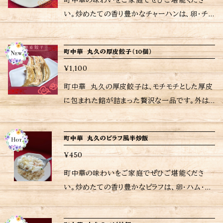
町中華の味わいをご家庭でぜひご堪能くださ
致します。 ※保存方法、食材アレルギーなどの詳
承ください。 <調理法> 5ケの場合 (電
し料理にも 〚DAISO製品 メスティン用網〛(ア
6〜７日後の配送となりますが予めご了承くださ
炒飯360g <ご購入されたお客さまへ> 励みにも
い。炒めたての香り豊かなチャーハンは、卵・チャ
細はラベルをご確認ください。 ※ご購入いただ
子レンジの場合) 1 お皿にシリコン落とし蓋を敷
ウトドア用品)蒸し料理や燻製ができる ご自宅近
い。 ※当店に使われているパック等は耐熱用で
なりますし、今後の購入判断にもなりますので是
ーシュー・玉ねぎの至ってシンプルな具材。一口
いた商品の重量に応じて送料が異なりますので
き少量のお水を浸し、その上に冷凍の焼売を均
くのDAISOにてご購入出来ると思います。 <ご
は無いので温めの際は別皿に移して加熱してく
非ともレビューお願いいたします 当店は、注文受
食べるだけで心もお腹も満たされます。お店にい
注意して下さい。
等に載せます。(直径１７cm以上のお皿で使用)
購入されたお客さまへ> 励みにもなりますし、今
ださい。 ※当店おすすめの焼き方、温め方は商
町中華 丸久の厚皮餃子（10個）
けてから調理してるため日時指定がなければ注
るかのような至福のひとときをお楽しみいただけ
[ポイント]シリコンあく取り落とし蓋の浸したお水
後の購入判断にもなりますので是非ともレビュー
品に同包致します。 ※保存方法、食材アレルギー
文受付日から6〜７日後の配送となりますが予め
¥1,100
ます。 冷凍から直接フライパンや電子レンジで加
からはみ出すと固くなる場合があります。 2 (1)の
お願いいたします 当店は、注文受けてから調理
などの詳細はラベルをご確認ください。 ※ ご購
ご了承ください。 ※当店に使われているパック
熱するだけの簡単調理。 <内容量> チャーハン3
お皿にラップをかけ、一ヶ所(爪楊枝等で)穴をあ
町中華 丸久の厚皮餃子は、モチモチとした厚皮
してるため日時指定がなければ注文受付日から
入いただいた商品の重量に応じて送料が異なり
等は耐熱用では無いので温めの際は別皿に移し
60g <ご購入されたお客さまへ> 励みにもなりま
けて(目安500W ４〜５分程度)レンジでチンしま
に包まれた餡が詰まった贅沢な一品です。外は
6〜７日後の配送となりますが予めご了承くださ
ますので注意して下さい。
て加熱してください。 ※当店おすすめの焼き方、
すし、今後の購入判断にもなりますので是非とも
す。 3 電子レンジの加熱が終わったらラップを外
カリッと、中はジューシーな餃子は、食べ応え抜
い。 <調理法> 5ケの場合 (電子レンジ
温め方は商品に同包致します。 ※保存方法、食
レビューお願いいたします 当店は、注文受けて
して完成です。 〚DAISO製品 シリコンあく取り
群。しっかりとした食感の餃子は、家族や友人と
の場合) 1 お皿にシリコン落とし蓋を敷き少量の
材アレルギーなどの詳細はラベルをご確認くださ
町中華 丸久のピラフ風半炒飯
から調理してるため日時指定がなければ注文受
落とし蓋〛 電子レンジ使用で焼売•肉まんなどの
の楽しい集まりにもぴったりです。ぜひ一度お試
お水を浸し、その上に冷凍の焼売を均等に載せ
い。 ※ ご購入いただいた商品の重量に応じて
付日から6〜7日後の配送となりますが予めご了
¥450
蒸し料理にも (フライパンの場合)
しください。 調理方法はいたって簡単、フライパ
ます。(直径１７cm以上のお皿で使用) [ポイン
送料が異なりますので注意して下さい。
承ください。 ※当店に使われているパック等は
１．フライパンにメスティン用網を置いてお水３０
ンに油と水を入れて焼くだけで大丈夫。 お召し
ト]シリコンあく取り落とし蓋の浸したお水からは
町中華の味わいをご家庭でぜひご堪能くださ
耐熱用では無いので温めの際は別皿に移して加
０ccを入れ、フタを閉め強火で沸騰させます。
上がりの際は十分に加熱してお楽しみください。
み出すと固くなる場合があります。 2 (1)のお皿に
い。炒めたての香り豊かなピラフは、卵・ハム・人
熱してください。 ※当店おすすめの焼き方、温め
(直径２０cm以上のフライパン使用) ２．沸騰した
<ご購入されたお客さまへ> 励みにもなります
ラップをかけ、一ヶ所(爪楊枝等で)穴をあけて(目
参・ピーマン・の至ってシンプルな具材。一口食
方は商品に同包致します。 ※保存方法、食材ア
らフタを開け、弱火にしてメスティン用網の上、均
し、今後の購入判断にもなりますので是非ともレ
安500W ４〜５分程度)レンジでチンします。 3
べるだけで心もお腹も満たされます。お店にいる