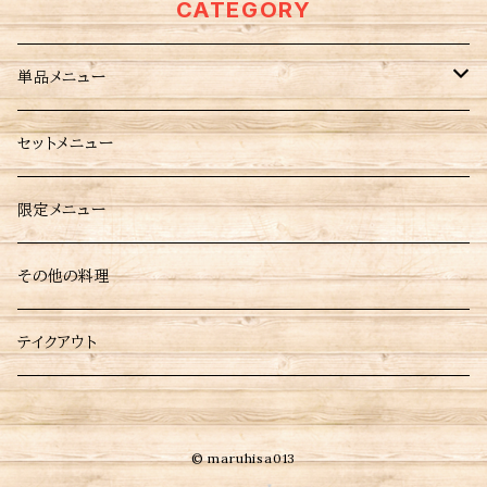
いただいた商品の重量に応じて送料が異なりま
CATEGORY
購入いただいた商品の重量に応じて送料が異な
※保存方法、食材アレルギーなどの詳細はラベル
から調理してるため日時指定がなければ注文受
美味しいピラフ風炒飯を楽しめるのが嬉しいです
すので注意して下さい。
りますので注意して下さい。
をご確認ください。 ※ ご購入いただいた商品の
付日から6〜７日後の配送となりますが予めご了
ね。 <内容量> うめピラフ半炒飯 180g <ご購入
重量に応じて送料が異なりますので注意して下
単品メニュー
承ください。 ※当店に使われているパック等は
されたお客さまへ> 励みにもなりますし、今後の
さい。
耐熱用では無いので温めの際は別皿に移して加
購入判断にもなりますので是非ともレビューお願
熱してください。 ※当店おすすめの焼き方、温め
点心
セットメニュー
いいたします。 当店は、注文を受けてから調理し
方は商品に同包致します。 ※保存方法、食材ア
ているため、日時指定がなければ注文受付日か
レルギーなどの詳細はラベルをご確認ください。
餃子
炒め料理
ら6〜7日後の配送となりますが、予めご了承くだ
限定メニュー
※ ご購入いただいた商品の重量に応じて送料
さい。 ※当店に使われているパック等は耐熱用
が異なりますので注意して下さい。
厚皮餃子
ではないので、温めの際は別皿に移して加熱して
チャーハン
餡掛け料理
その他の料理
ください。 ※当店おすすめの焼き方、温め方は
ニラ餃子
商品に同包致します。 ※保存方法、食材アレル
青椒肉絲
中華あんかけ
揚げ物料理
テイクアウト
ギーなどの詳細はラベルをご確認ください。 ※ご
購入いただいた商品の重量に応じて送料が異な
焼売
ニラレバ
豚肉団子の甘酢あん
若鶏の唐揚げ
りますので注意してください。
© maruhisa013
鶏肉団子の甘酢あん