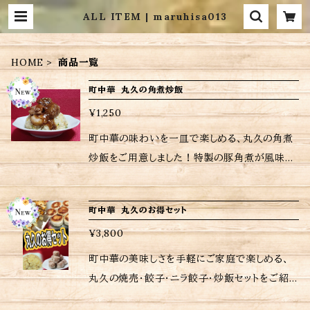
ALL ITEM | maruhisa013
HOME
商品一覧
町中華 丸久の角煮炒飯
¥1,250
町中華の味わいを一皿で楽しめる、丸久の角煮
炒飯をご用意しました！特製の豚角煮が風味と
食感を引き立て、一口食べるごとに満足感が広
がります。コクのある角煮と香ばしい炒飯が絶妙
町中華 丸久のお得セット
に組み合わさり、まるで町中華の名店で食べる
¥3,800
かのような体験をお届けします。 冷凍のままフラ
イパンや電子レンジ、湯煎で簡単に調理できるの
町中華の美味しさを手軽にご家庭で楽しめる、
で、忙しい毎日でも手軽に美味しい角煮炒飯を
丸久の焼売･餃子･ニラ餃子・炒飯セットをご紹
楽しむことができるのが嬉しいですね。 <内容量
介します！肉汁たっぷりの焼売と、パリっとした