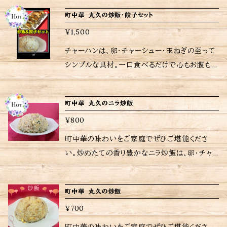
調理法> 5ケの場合 (電子レンジの場
のある焼売は、ご家庭で手軽に召し上がれるよう
プラスいたしました。 この商品は塩分制限対応し
合) 1 冷凍の焼売をお皿に濡らしたキッチンペー
町中華 丸久の炒飯・餃子セット
に蒸してから冷凍。レンジや蒸していただいても
てます。 ジューシーで旨味が詰まった下町の味、
パーの上に均等に乗せます。 (キッチンペーパ
美味しいですし、揚げても美味しいです。 手軽に
¥1,500
町中華のメニューを手軽に味わえる。 中華惣
ーが無い場合、ペーパータオル・ナフキン可)
楽しんでいただくために、手作り焼売(10個入り
菜 丸久の焼売は、プリプリ、ジューシー肉と玉ね
チャーハンは、卵・チャーシュー・玉ねぎの至って
[ポイント]濡れたキッチンペーパー範囲内に冷凍
✖️３)をご用意しました。お召し上がりの際は十分
ぎのシャキシャキな食感、香辛料を巧みに組み合
シンプルな具材。一口食べるだけで心もお腹も満
焼売を乗せる 濡れたペーパーからはみ出てた
に加熱してお楽しみください。 ※※蒸し器具付き
わせた味わい深い一品となっております。包み
たされます。 餃子は、素材の旨みがたっぷり詰ま
ら固くなる場合があります。 2 ラップを濡らした
のため¥１１０(税込)含む 〚DAISO製品 シリコン
込まれた具材から広がる香りは、まさに食欲をか
った贅沢な一品です。パリパリの皮の中には、キ
キッチンペーパーの上に冷凍焼売の乗せたお皿
あく取り落とし蓋〛 電子レンジ使用で焼売•肉ま
町中華 丸久のニラ炒飯
き立てます。 食べ応えのある焼売は、ご家庭で
ャベツ・豚肉・生姜のみ、いたってシンプルな具
にかけ、 一ヶ所(爪楊枝等で)穴をあけて(目安50
んなどの蒸し料理にも 〚DAISO製品 メスティン
手軽に召し上がれるように蒸してから冷凍。レン
¥800
材に特製オイスターソース。一口食べれば肉汁
0W3〜4分程度)レンジでチンします。 3 電子レン
用網〛(アウトドア用品)蒸し料理や燻製ができる
ジや蒸していただいても美味しいですし、揚げて
が美味しい懐かしい味わい。 チャーハンと餃子
町中華の味わいをご家庭でぜひご堪能くださ
ジの加熱が終わったらラップを外して完成です。
ご自宅近くのDAISOにてご購入出来ると思いま
も美味しいです。 手軽に楽しんでいただくため
が楽しめるお得なセットになっています。 <内容
い。炒めたての香り豊かなニラ炒飯は、卵・チャ
(蒸し器の場合) お使いの蒸し
す。 <ご購入されたお客さまへ> 励みにもなりま
に、手作り焼売(15個入り)をご用意しました。お
量> チャーハン 360g×1、 餃子 6個×2 <ご
ーシュー・ニラ・ニンニクの至ってシンプルな具
器の取扱説明書参考の上、お使いください。 ※
すし、今後の購入判断にもなりますので是非とも
召し上がりの際は十分に加熱してお楽しみくださ
購入されたお客さまへ> 励みにもなりますし、今
材。一口食べるだけで心もお腹も満たされます。
当店に使われているパック等は耐熱用では無い
レビューお願いいたします 当店は、注文受けて
い。 ※※蒸し器具付きのため¥１１０(税込)値上
町中華 丸久の炒飯
後の購入判断にもなりますので是非ともレビュー
お店にいるかのような至福のひとときをお楽しみ
ので温めの際は別皿に移して加熱してください。
から調理してるため日時指定がなければ注文受
げしてます。 〚DAISO製品 シリコンあく取り落
お願いいたします 当店は、注文受けてから調理
¥700
いただけます。 冷凍から直接フライパンや電子レ
※当店おすすめの焼き方、温め方は商品に同包
付日から6〜７日後の配送となりますが予めご了
とし蓋〛 電子レンジ使用で焼売•肉まんなどの蒸
してるため日時指定がなければ注文受付日から
ンジで加熱するだけの簡単調理。 <内容量> ニラ