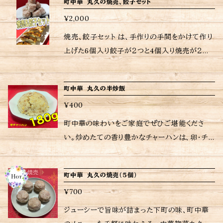
い。 ※当店に使われているパック等は耐熱用で
町中華 丸久の焼売、餃子セット
め方は商品に同包致します。 ※保存方法、食材
から調理してるため日時指定がなければ注文受
るかのような至福のひとときをお楽しみいただけ
焼き方、温め方は商品に同包致します。
はないので、温めの際は別皿に移して加熱してく
アレルギーなどの詳細はラベルをご確認くださ
付日から４〜５日後の配送となりますが予めご了
¥2,000
ます。 冷凍から直接フライパンや電子レンジで加
※保存方法、食材アレルギーなどの詳細はラベ
ださい。 ※当店おすすめの焼き方、温め方は商
い。 ※ご購入いただいた商品の重量に応じて送
承ください。 ※当店に使われているパック等は
熱するだけの簡単調理。 <内容量> チャーハン1
焼売、餃子セット は、手作りの手間をかけて作り
ルをご確認ください。 ※ ご購入いただいた商品
品に同包致します。 ※保存方法、食材アレルギー
料が異なりますので注意して下さい。
耐熱用では無いので温めの際は別皿に移して加
80gX2 うめピラフ炒飯180gX2 <ご購入された
上げた6個入り餃子が２つと4個入り焼売が２つ
の重量に応じて送料が異なりますので注意して
などの詳細はラベルをご確認ください。 ※ご購
熱してください。 ※当店おすすめの焼き方、温め
お客さまへ> 励みにもなりますし、今後の購入判
の組み合わせ調理も簡単で、冷凍から直接フラ
下さい。
入いただいた商品の重量に応じて送料が異なり
方は商品に同包致します。 ※保存方法、食材ア
断にもなりますので是非ともレビューお願いいた
イパンや電子レンジ(蒸し器)で加熱するだけのお
ますので注意してください。
レルギーなどの詳細はラベルをご確認ください。
町中華 丸久の半炒飯
します 当店は、注文受けてから調理してるため
手軽なセットです。 <内容量> 焼売(４個)×２袋
※ ご購入いただいた商品の重量に応じて送料
日時指定がなければ注文受付日から6〜７日後
¥400
餃子(６個)×２袋 <ご購入されたお客さまへ> 励
が異なりますので注意して下さい。
の配送となりますが予めご了承ください。 ※当
みにもなりますし、今後の購入判断にもなります
町中華の味わいをご家庭でぜひご堪能くださ
店に使われているパック等は耐熱用では無いの
ので是非ともレビューお願いいたします 当店は、
い。炒めたての香り豊かなチャーハンは、卵・チャ
で温めの際は別皿に移して加熱してください。
注文受けてから調理してるため日時指定がなけ
ーシュー・玉ねぎの至ってシンプルな具材。一口
※当店おすすめの焼き方、温め方は商品に同包
れば注文受付日から6〜７日後の配送となります
食べるだけで心もお腹も満たされます。お店にい
致します。 ※保存方法、食材アレルギーなどの詳
町中華 丸久の焼売（５個）
が予めご了承ください。 ※当店に使われている
るかのような至福のひとときをお楽しみいただけ
細はラベルをご確認ください。 ※ ご購入いただ
パック等は耐熱用では無いので温めの際は別皿
¥700
ます。 冷凍から直接フライパンや電子レンジで加
いた商品の重量に応じて送料が異なりますので
に移して加熱してください。 ※当店おすすめの
熱するだけの簡単調理。 <内容量> チャーハン1
ジューシーで旨味が詰まった下町の味、町中華
注意して下さい。
焼き方、温め方は商品に同包致します。 ※保存
80g <ご購入されたお客さまへ> 励みにもなりま