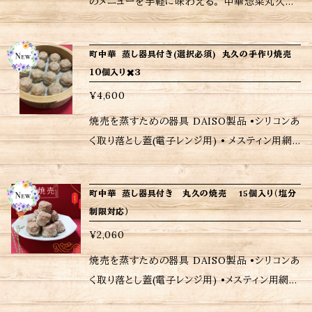
のメニューを手軽に味わえる。 中華惣菜丸久の
方法、食材アレルギーなどの詳細はラベルをご確
すし、今後の購入判断にもなりますので是非とも
焼売は、プリプリ、ジューシー肉と玉ねぎのシャキ
認ください。 ※ ご購入いただいた商品の重量に
レビューお願いいたします 当店は、注文受けて
シャキな食感、香辛料を巧みに組み合わせた味
応じて送料が異なりますので注意して下さい。
町中華 蒸し器具付き(選択必須) 丸久の手作り焼売
から調理してるため日時指定がなければ注文受
わい深い一品となっております。包み込まれた具
１０個入り✖️３
付日から6〜7日後の配送となりますが予めご了
材から広がる香りは、まさに食欲をかき立てま
承ください。 ※当店に使われているパック等は
¥4,600
す。 食べ応えのある焼売は、ご家庭で手軽に召
耐熱用では無いので温めの際は別皿に移して加
し上がれるように蒸してから冷凍。レンジや蒸し
焼売を蒸すための器具 DAISO製品 •シリコンあ
熱してください。 ※当店おすすめの焼き方、温め
ていただいても美味しいですし、揚げても美味し
く取り落とし蓋(電子レンジ用) • メスティン用網
方は商品に同包致します。 ※保存方法、食材ア
いです。 手軽に楽しんでいただくために、手作り
(フライパン用) (選択必須) ※※この商品は、塩
レルギーなどの詳細はラベルをご確認ください。
焼売(５個)をご用意しました。お召し上がりの際
分制限の対応はしておりません※※ ジューシー
※ ご購入いただいた商品の重量に応じて送料
町中華 蒸し器具付き 丸久の焼売 15個入り（塩分
は十分に加熱してお楽しみください。 <ご購入さ
で旨味が詰まった下町の味、町中華のメニューを
が異なりますので注意して下さい。
制限対応）
れたお客さまへ> 励みにもなりますし、今後の購
手軽に味わえる。 中華惣菜 丸久の焼売は、プリ
¥2,060
入判断にもなりますので是非ともレビューお願い
プリ、ジューシー肉と玉ねぎのシャキシャキな食
いたします 当店は、注文受けてから調理してる
感、香辛料を巧みに組み合わせた味わい深い一
焼売を蒸すための器具 DAISO製品 •シリコンあ
ため日時指定がなければ注文受付日から6〜７
品となっております。包み込まれた具材から広が
く取り落とし蓋(電子レンジ用) •メスティン用網
日後の配送となりますが予めご了承ください。 <
る香りは、まさに食欲をかき立てます。 食べ応え
(フライパン用) (選択可) 付属のため¥１１０(税込)