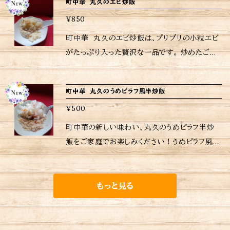
レルギーなどの詳細はラベルをご確認ください。
町中華 丸久のエビ炒飯
等に冷凍の焼売を並べ再びフタを閉め中火で
ビューお願いいたします 当店は、注文受けてか
電子レンジの加熱が終わったらラップを外して完
かのような至福のひとときをお楽しみいただけま
※ ご購入いただいた商品の重量に応じて送料
(目安)約１０〜１１分蒸していきます。 〚DAISO
ら調理してるため日時指定がなければ注文受付
¥850
成です。 〚DAISO製品 シリコンあく取り落とし
す。 こちらは順次、大盛・特盛が登場予定。 冷凍
が異なりますので注意して下さい。
製品 メスティン用網(アウトドア用品)蒸し料理や
日から４〜５日後の配送となりますが予めご了承
蓋〛 電子レンジ使用で焼売•肉まんなどの蒸し
から直接フライパンや電子レンジで加熱するだけ
町中華 丸久のエビ炒飯は、プリプリの小粒エビ
燻製ができる〛 ※当店に使われているパック等
ください。 <焼き方> 1.フライパンを強火に、大さ
料理にも (フライパンの場合) １．フラ
の簡単調理。 <内容量> ピラフ炒飯 180g 温め
がたっぷり入った贅沢な一品です。 炒めたご飯
は耐熱用では無いので温めの際は別皿に移して
じ1杯の油を入れ、よくなじませます。 2.フライ
イパンにメスティン用網を置いてお水３００ccを
かた ピラフ炒飯をお皿に平らに盛り、ラップをか
と香り高いエビが絶妙に絡まり合い、一度食べた
加熱してください。 ※当店おすすめの焼き方、温
パンが熱くなったら一旦火を消し、餃子と餃子を
入れ、フタを閉め強火で沸騰させます。 (直径２
け電子レンジで目安500w3分30秒〜4分加熱し
らやみつきになること間違いなし 。忙しい日々の
め方は商品に同包致します。 ※保存方法、食材
等間隔にあけて並べます。 3.再び火をつけて
０cm以上のフライパン使用) ２．沸騰したらフタ
町中華 丸久のうめピラフ風半炒飯
てください。 [ポイント]ラップをかけたら爪楊枝
中で、一口食べれば幸せなひとときが訪れること
アレルギーなどの詳細はラベルをご確認くださ
(強火)約100ccの多めの熱湯を注ぎ、手早くフタ
を開け、弱火にしてメスティン用網の上、均等に
等で１ヶ所穴を開ける。 <ご購入されたお客さま
¥500
でしょう。是非、特別な食体験をお楽しみくださ
い。 ※ご購入いただいた商品の重量に応じて送
を閉めます。 4.水気がなくなるまで一気に蒸し
冷凍の焼売を並べ再びフタを閉め中火で(目安)
へ> 励みにもなりますし、今後の購入判断にもな
い。こちらの大盛・特盛は対象外になりますので
町中華の新しい味わい、丸久のうめピラフ半炒
料が異なりますので注意して下さい。
焼きにします。(強火で蒸し焼き目安3〜4分) 5.
約１０〜１１分蒸していきます。 〚DAISO製品 メ
りますので是非ともレビューお願いいたします 当
予めご了承ください。 <内容量> エビ炒飯 280
飯をご家庭でお楽しみください！うめピラフ風の
水気がなくなり、パチパチと音がしたらフタを開
スティン用網(アウトドア用品)蒸し料理や燻製が
店は、注文受けてから調理してるため日時指定
g 温めかた エビ炒飯をお皿に平らに盛り、ラッ
炒飯は、さっぱりとした梅の風味がふんだんに広
け、大さじ1杯の油を入れ(弱火仕上げ焼き目安
できる〛 ※当店に使われているパック等は耐熱
がなければ注文受付日から6〜７日後の配送と
プをかけ電子レンジで目安500W ３〜4分 [ポイ
がり、一口で心もお腹も満たされる逸品です。シ
7〜8分)焼き目をお好みでつけください。 ※当店
用では無いので温めの際は別皿に移して加熱し
なりますが予めご了承ください。 ※当店に使わ
ント] ラップをかけたら爪楊枝等で１ヶ所穴を開
ンプルながらも深い味わいを実現したこの商品
もっと見る
おすすめの焼き方、温め方は商品に同包致しま
てください。 ※当店おすすめの焼き方、温め方は
れているパック等は耐熱用では無いので温めの
ける <ご購入されたお客さまへ> 励みにもなりま
は、お店の味をそのままに、あなたの食卓に届け
す。 ※保存方法、食材アレルギーな
商品に同包致します。 ※保存方法、食材アレル
際は別皿に移して加熱してください。 ※当店お
すし、今後の購入判断にもなりますので是非とも
ます。 冷凍のままフライパンや電子レンジで簡単
どの詳細はラベルをご確認ください。 ※ ご購入
ギーなどの詳細はラベルをご確認ください。 ※ご
すすめの焼き方、温め方は商品に同包致します。
レビューお願いいたします 当店は、注文受けて
に調理できるため、忙しい日常の中でも手軽に