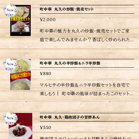
> 角煮炒飯 610g <ご購入されたお客さまへ>
皮に包まれた餃子、そして香ばしい炒飯の組み
町中華 丸久の炒飯・焼売セット
励みにもなりますし、今後の購入判断にもなりま
合わせは、まるで町中華で食べるかのような体験
すので是非ともレビューお願いいたします。 当店
¥2,000
をもたらします。一口ごとに広がる味わいが、心
は、注文を受けてから調理しているため、日時指
とお腹をしっかりと満たします。 冷凍のままフライ
町中華の魅力を丸久の炒飯・焼売セットでご家
定がなければ注文受付日から10〜日後の配送
パンや電子レンジで簡単に調理可能で、忙しい
庭で楽しんでみませんか？香ばしく炒められた
となりますが、予めご了承ください。 ※当店に使
日常でも美味しい中華を楽しめるのが嬉しいで
炒飯と、手作りの焼売が組み合わさったこのセッ
われているパック等は耐熱用ではないので、温
すね。 <内容量> 焼売 ４個×2、 餃子 6個×2、
トは、一口食べるごとに人気の町中華の味を感じ
めの際は別皿に移して加熱してください。 ※当
町中華 丸久の半炒飯&ニラ半炒飯
ニラ餃子 6個×2 炒飯 180g×4 <ご購入され
られます。シンプルながらもコクのある味わい
店おすすめの焼き方、温め方は商品に同包致し
たお客さまへ> 励みにもなりますし、今後の購入
¥880
は、まるでお店にいるかのような至福のひととき
ます。 ※保存方法、食材アレルギーなどの詳細は
判断にもなりますので是非ともレビューお願いい
を提供します。 冷凍のまま、フライパンや電子レ
マルヒサの半炒飯＆ニラ半炒飯セットを自宅で
ラベルをご確認ください。 ※ご購入いただいた
たします。 当店は、注文受付後に調理しているた
ンジで簡単に調理できますので、忙しい日常の中
楽しもう！ 町中華の風味が詰まったこのセット
商品の重量に応じて送料が異なりますので注意
め、日時指定がなければ注文受付日から6〜7日
でも手軽に本格的な中華料理を楽しむことがで
は、半炒飯とニラ半炒飯が一緒に楽しめる贅沢
してください。
後の配送となりますが、予めご了承ください。 ※
きるのが嬉しいですね。 <内容量> 炒飯360×1、
な一品です。シンプルな具材ながらも、炒めたて
当店に使われているパック等は耐熱用ではない
町中華 丸久・鶏肉団子の甘酢あん
焼売55g×8 <ご購入されたお客さまへ> 励みに
の香ばしさが際立つ半炒飯と、ニラの豊かな風味
ので、温めの際は別皿に移して加熱してくださ
もなりますし、今後の購入判断にもなりますので
¥550
がアクセントのニラ半炒飯。一口でその美味しさ
い。 ※当店おすすめの焼き方、温め方は商品に
ぜひともレビューをお願いいたします。 当店は、
が広がり、食欲をそそります。まるで町中華の名