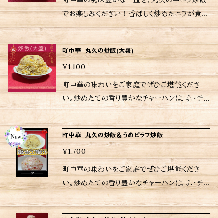
町中華の風味豊かな一皿を、丸久の半ニラ炒飯
所(爪楊枝等で)穴をあけて(目安500W ４〜５分
がなくなるまで一気に蒸し焼きにします。(強火で
なければ注文受付日から6〜７日後の配送となり
十分に加熱してお楽しみください。 <ご購入され
でお楽しみください！香ばしく炒めたニラが食欲
程度)レンジでチンします。 3 電子レンジの加熱
蒸し焼き目安８〜９分) 5.水気がなくなり、パチ
ますが予めご了承ください。 <焼き方> 1.フライ
たお客さまへ> 励みにもなりますし、今後の購入
をそそり、卵としっかりと絡まったご飯が絶妙な
が終わったらラップを外して完成です。 〚DAIS
パチと音がしたらフタを開け、大さじ1杯の油を
パンを強火に、大さじ1杯の油を入れ、よくなじま
判断にもなりますので是非ともレビューお願いい
ハーモニーを奏でます。一口食べるだけで、懐か
O製品 シリコンあく取り落とし蓋〛 電子レンジ
入れ(弱火〜中火仕上げ焼き目安4〜5分)焼き
せます。 2.フライパンが熱くなったら一旦火を
町中華 丸久の炒飯(大盛)
たします 当店は、注文受けてから調理してるた
しい町中華の味わいを思い出し、心もお腹も満
使用で焼売•肉まんなどの蒸し料理にも
目をお好みでつければ出来上がり。 ※当店に使
消し、餃子と餃子を等間隔にあけて並べます。
め日時指定がなければ注文受付日から8〜10日
¥1,100
たされることでしょう。お店で食べるような本格的
(フライパンの場合) １．フライパンにメスティ
われているパック等は耐熱用ではないので、温
3.再び火をつけて(強火)約130ccの熱湯を注ぎ、
後の配送となりますが予めご了承ください。 <焼
な美味しさを、ご家庭の食卓にお届けします。 冷
ン用網を置いてお水３００ccを入れ、フタを閉め
町中華の味わいをご家庭でぜひご堪能くださ
めの際は別皿に移して加熱してください。 ※当
手早くフタを閉めます。 4.水気がなくなるまで
き方> 1.フライパンを強火に、大さじ1杯の油を入
凍のままフライパンや電子レンジで簡単に調理で
強火で沸騰させます。 (直径２０cm以上のフライ
い。炒めたての香り豊かなチャーハンは、卵・チャ
店おすすめの焼き方、温め方は商品に同包致し
一気に蒸し焼きにします。(強火で蒸し焼き目安
れ、よくなじませます。 2.フライパンが熱くなっ
きるので、忙しい日常の中でも手軽に美味しい半
パン使用) ２．沸騰したらフタを開け、弱火にして
ーシュー・玉ねぎの至ってシンプルな具材。一口
ます。 ※保存方法、食材アレルギーなどの詳細は
８〜９分) 5.水気がなくなり、パチパチと音がした
たら一旦火を消し、餃子と餃子を等間隔にあけ
ニラ炒飯を楽しむことができるのが嬉しいです
メスティン用網の上、均等に冷凍の焼売を並べ再
食べるだけで心もお腹も満たされます。お店にい
ラベルをご確認ください。 ※ご購入いただいた
らフタを開け、大さじ1杯の油を入れ(弱火〜中火
て並べます。 3.再び火をつけて(強火)約130cc
町中華 丸久の炒飯＆うめピラフ炒飯
ね。 <内容量> 半ニラ炒飯 180g <ご購入された
びフタを閉め中火で(目安)約１０〜１１分蒸してい
るかのような至福のひとときをお楽しみいただけ
商品の重量に応じて送料が異なりますので注意
仕上げ焼き目安4〜5分)焼き目をお好みでつけ
の熱湯を注ぎ、手早くフタを閉めます。 4.水気
お客さまへ> 励みにもなりますし、今後の購入判
¥1,700
きます。 〚DAISO製品 メスティン用網(アウトド
ます。 冷凍から直接フライパンや電子レンジで加
してください。
ください。 ※当店おすすめの焼き方、温め方は
がなくなるまで一気に蒸し焼きにします。(強火で
断にもなりますのでぜひともレビューをお願いい
ア用品)蒸し料理や燻製ができる〛 当店でもご
熱するだけの簡単調理。 <内容量> チャーハン7
町中華の味わいをご家庭でぜひご堪能くださ
商品に同包致します。 ※保存方法、
蒸し焼き目安８〜９分) 5.水気がなくなり、パチ
たします。 当店は、注文を受けてから調理してい
購入出来ます。 ※当店に使われているパック等
20g <ご購入されたお客さまへ> 励みにもなりま
い。炒めたての香り豊かなチャーハンは、卵・チャ
食材アレルギーなどの詳細はラベルをご確認くだ
パチと音がしたらフタを開け、大さじ1杯の油を
るため、日時指定がなければ注文受付日から
は耐熱用では無いので温めの際は別皿に移して
すし、今後の購入判断にもなりますので是非とも
ーシュー・玉ねぎの至ってシンプルな具材。一口
さい。 ※ ご購入いただいた商品の重量に応じて
入れ(弱火〜中火仕上げ焼き目安4〜5分)焼き
6〜7日後の配送となりますが、予めご了承くださ
加熱してください。 ※当店おすすめの焼き方、温
レビューお願いいたします 当店は、注文受けて
食べるだけで心もお腹も満たされます。お店にい
送料が異なりますので注意して下さい。
目をお好みでつけください。 ※当店おすすめの