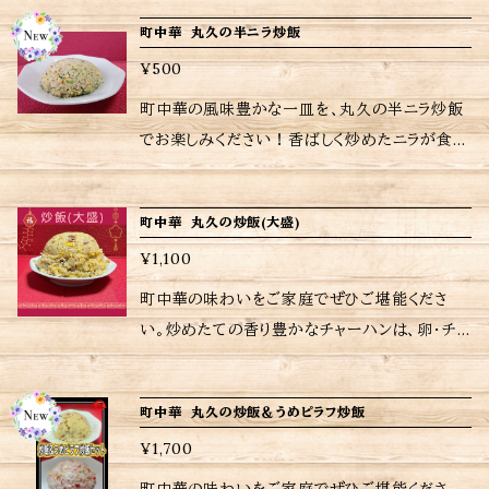
> 角煮炒飯 610g <ご購入されたお客さまへ>
な一品です。シンプルな具材ながらも、炒めたて
町中華 丸久の半ニラ炒飯
励みにもなりますし、今後の購入判断にもなりま
の香ばしさが際立つ半炒飯と、ニラの豊かな風味
すので是非ともレビューお願いいたします。 当店
¥500
がアクセントのニラ半炒飯。一口でその美味しさ
は、注文を受けてから調理しているため、日時指
が広がり、食欲をそそります。まるで町中華の名
町中華の風味豊かな一皿を、丸久の半ニラ炒飯
定がなければ注文受付日から10〜日後の配送
店で食事をしているかのような感覚を味わって
でお楽しみください！香ばしく炒めたニラが食欲
となりますが、予めご了承ください。 ※当店に使
いただけるでしょう。 冷凍状態からフライパンま
をそそり、卵としっかりと絡まったご飯が絶妙な
われているパック等は耐熱用ではないので、温
たは電子レンジで手軽に調理可能です！ <内容
ハーモニーを奏でます。一口食べるだけで、懐か
めの際は別皿に移して加熱してください。 ※当
町中華 丸久の炒飯(大盛)
量> 半炒飯180g×1、ニラ半炒飯180g×1 <ご購
しい町中華の味わいを思い出し、心もお腹も満
店おすすめの焼き方、温め方は商品に同包致し
入されたお客さまへ> 励みにもなりますし、今後
¥1,100
たされることでしょう。お店で食べるような本格的
ます。 ※保存方法、食材アレルギーなどの詳細は
の購入判断にもなりますのでぜひともレビューお
な美味しさを、ご家庭の食卓にお届けします。 冷
町中華の味わいをご家庭でぜひご堪能くださ
ラベルをご確認ください。 ※ご購入いただいた
願いいたします。 当店では、注文を受けてから
凍のままフライパンや電子レンジで簡単に調理で
い。炒めたての香り豊かなチャーハンは、卵・チャ
商品の重量に応じて送料が異なりますので注意
調理しているため、日時指定がない場合は注文
きるので、忙しい日常の中でも手軽に美味しい半
ーシュー・玉ねぎの至ってシンプルな具材。一口
してください。
受付日から6〜7日後の配送となりますが、予め
ニラ炒飯を楽しむことができるのが嬉しいです
食べるだけで心もお腹も満たされます。お店にい
ご了承ください。 ※当店に使用されているパッ
町中華 丸久の炒飯＆うめピラフ炒飯
ね。 <内容量> 半ニラ炒飯 180g <ご購入された
るかのような至福のひとときをお楽しみいただけ
ク等は耐熱用ではないため、温める際は別皿に
お客さまへ> 励みにもなりますし、今後の購入判
¥1,700
ます。 冷凍から直接フライパンや電子レンジで加
移して加熱してください。 ※おすすめの焼き方や
断にもなりますのでぜひともレビューをお願いい
熱するだけの簡単調理。 <内容量> チャーハン7