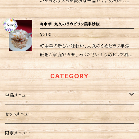
がたっぷり入った贅沢な一品です。 炒めたご飯
熱してください。 ※当店おすすめの焼き方、温め
かた ピラフ炒飯をお皿に平らに盛り、ラップをか
と香り高いエビが絶妙に絡まり合い、一度食べた
方は商品に同包致します。 ※保存方法、食材ア
け電子レンジで目安500w3分30秒〜4分加熱し
らやみつきになること間違いなし 。忙しい日々の
レルギーなどの詳細はラベルをご確認ください。
町中華 丸久のうめピラフ風半炒飯
てください。 [ポイント]ラップをかけたら爪楊枝
中で、一口食べれば幸せなひとときが訪れること
※ ご購入いただいた商品の重量に応じて送料
等で１ヶ所穴を開ける。 <ご購入されたお客さま
¥500
でしょう。是非、特別な食体験をお楽しみくださ
が異なりますので注意して下さい。
へ> 励みにもなりますし、今後の購入判断にもな
い。こちらの大盛・特盛は対象外になりますので
町中華の新しい味わい、丸久のうめピラフ半炒
りますので是非ともレビューお願いいたします 当
予めご了承ください。 <内容量> エビ炒飯 280
飯をご家庭でお楽しみください！うめピラフ風の
店は、注文受けてから調理してるため日時指定
g 温めかた エビ炒飯をお皿に平らに盛り、ラッ
炒飯は、さっぱりとした梅の風味がふんだんに広
がなければ注文受付日から6〜７日後の配送と
プをかけ電子レンジで目安500W ３〜4分 [ポイ
がり、一口で心もお腹も満たされる逸品です。シ
CATEGORY
なりますが予めご了承ください。 ※当店に使わ
ント] ラップをかけたら爪楊枝等で１ヶ所穴を開
ンプルながらも深い味わいを実現したこの商品
れているパック等は耐熱用では無いので温めの
ける <ご購入されたお客さまへ> 励みにもなりま
は、お店の味をそのままに、あなたの食卓に届け
際は別皿に移して加熱してください。 ※当店お
単品メニュー
すし、今後の購入判断にもなりますので是非とも
ます。 冷凍のままフライパンや電子レンジで簡単
すすめの焼き方、温め方は商品に同包致します。
レビューお願いいたします 当店は、注文受けて
に調理できるため、忙しい日常の中でも手軽に
※保存方法、食材アレルギーなどの詳細はラベル
から調理してるため日時指定がなければ注文受
点心
セットメニュー
美味しいピラフ風炒飯を楽しめるのが嬉しいです
をご確認ください。 ※ ご購入いただいた商品の
付日から6〜７日後の配送となりますが予めご了
ね。 <内容量> うめピラフ半炒飯 180g <ご購入
重量に応じて送料が異なりますので注意して下
承ください。 ※当店に使われているパック等は
餃子
炒め料理
されたお客さまへ> 励みにもなりますし、今後の
限定メニュー
さい。