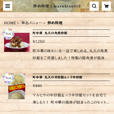
炒め料理 | maruhisa013
HOME
単品メニュー
炒め料理
町中華 丸久の角煮炒飯
¥1,250
町中華の味わいを一皿で楽しめる、丸久の角煮
炒飯をご用意しました！特製の豚角煮が風味と
食感を引き立て、一口食べるごとに満足感が広
がります。コクのある角煮と香ばしい炒飯が絶妙
町中華 丸久の半炒飯&ニラ半炒飯
に組み合わさり、まるで町中華の名店で食べる
¥880
かのような体験をお届けします。 冷凍のままフラ
イパンや電子レンジ、湯煎で簡単に調理できるの
マルヒサの半炒飯＆ニラ半炒飯セットを自宅で
で、忙しい毎日でも手軽に美味しい角煮炒飯を
楽しもう！ 町中華の風味が詰まったこのセット
楽しむことができるのが嬉しいですね。 <内容量
は、半炒飯とニラ半炒飯が一緒に楽しめる贅沢