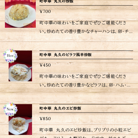
致します。 ※保存方法、食材アレルギーなどの詳
町中華 丸久の炒飯
から調理してるため日時指定がなければ注文受
お店にいるかのような至福のひとときをお楽しみ
細はラベルをご確認ください。 ※ ご購入いただ
付日から6〜7日後の配送となりますが予めご了
¥700
いただけます。 冷凍から直接フライパンや電子レ
いた商品の重量に応じて送料が異なりますので
承ください。 ※当店に使われているパック等は
ンジで加熱するだけの簡単調理。 <内容量> ニラ
町中華の味わいをご家庭でぜひご堪能くださ
注意して下さい。
耐熱用では無いので温めの際は別皿に移して加
炒飯360g <ご購入されたお客さまへ> 励みにも
い。炒めたての香り豊かなチャーハンは、卵・チャ
熱してください。 ※当店おすすめの焼き方、温め
なりますし、今後の購入判断にもなりますので是
ーシュー・玉ねぎの至ってシンプルな具材。一口
方は商品に同包致します。 ※保存方法、食材ア
非ともレビューお願いいたします 当店は、注文受
食べるだけで心もお腹も満たされます。お店にい
レルギーなどの詳細はラベルをご確認ください。
町中華 丸久のピラフ風半炒飯
けてから調理してるため日時指定がなければ注
るかのような至福のひとときをお楽しみいただけ
※ ご購入いただいた商品の重量に応じて送料
文受付日から6〜７日後の配送となりますが予め
¥450
ます。 冷凍から直接フライパンや電子レンジで加
が異なりますので注意して下さい。
ご了承ください。 ※当店に使われているパック
熱するだけの簡単調理。 <内容量> チャーハン3
町中華の味わいをご家庭でぜひご堪能くださ
等は耐熱用では無いので温めの際は別皿に移し
60g <ご購入されたお客さまへ> 励みにもなりま
い。炒めたての香り豊かなピラフは、卵・ハム・人
て加熱してください。 ※当店おすすめの焼き方、
すし、今後の購入判断にもなりますので是非とも
参・ピーマン・の至ってシンプルな具材。一口食
温め方は商品に同包致します。 ※保存方法、食
レビューお願いいたします 当店は、注文受けて
べるだけで心もお腹も満たされます。お店にいる
材アレルギーなどの詳細はラベルをご確認くださ
町中華 丸久のエビ炒飯
から調理してるため日時指定がなければ注文受
かのような至福のひとときをお楽しみいただけま
い。 ※ ご購入いただいた商品の重量に応じて
付日から6〜7日後の配送となりますが予めご了
¥850
す。 こちらは順次、大盛・特盛が登場予定。 冷凍
送料が異なりますので注意して下さい。
承ください。 ※当店に使われているパック等は
から直接フライパンや電子レンジで加熱するだけ
町中華 丸久のエビ炒飯は、プリプリの小粒エビ
耐熱用では無いので温めの際は別皿に移して加
の簡単調理。 <内容量> ピラフ炒飯 180g 温め