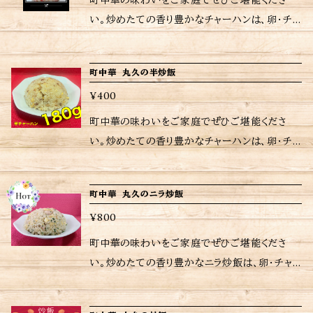
町中華の味わいをご家庭でぜひご堪能くださ
温め方は商品に同包します。 ※保存方法や食材
たします。 当店は、注文を受けてから調理してい
20g <ご購入されたお客さまへ> 励みにもなりま
い。炒めたての香り豊かなチャーハンは、卵・チャ
アレルギーなどの詳細はラベルをご確認くださ
るため、日時指定がなければ注文受付日から
すし、今後の購入判断にもなりますので是非とも
ーシュー・玉ねぎの至ってシンプルな具材。一口
い。 ※ご購入いただいた商品の重量に応じて送
6〜7日後の配送となりますが、予めご了承くださ
レビューお願いいたします 当店は、注文受けて
食べるだけで心もお腹も満たされます。お店にい
料が異なりますのでご注意ください。
い。 ※当店に使われているパック等は耐熱用で
町中華 丸久の半炒飯
から調理してるため日時指定がなければ注文受
るかのような至福のひとときをお楽しみいただけ
はないので、温めの際は別皿に移して加熱してく
付日から４〜５日後の配送となりますが予めご了
¥400
ます。 冷凍から直接フライパンや電子レンジで加
ださい。 ※当店おすすめの焼き方、温め方は商
承ください。 ※当店に使われているパック等は
熱するだけの簡単調理。 <内容量> チャーハン1
町中華の味わいをご家庭でぜひご堪能くださ
品に同包致します。 ※保存方法、食材アレルギー
耐熱用では無いので温めの際は別皿に移して加
80gX2 うめピラフ炒飯180gX2 <ご購入された
い。炒めたての香り豊かなチャーハンは、卵・チャ
などの詳細はラベルをご確認ください。 ※ご購
熱してください。 ※当店おすすめの焼き方、温め
お客さまへ> 励みにもなりますし、今後の購入判
ーシュー・玉ねぎの至ってシンプルな具材。一口
入いただいた商品の重量に応じて送料が異なり
方は商品に同包致します。 ※保存方法、食材ア
断にもなりますので是非ともレビューお願いいた
食べるだけで心もお腹も満たされます。お店にい
ますので注意してください。
レルギーなどの詳細はラベルをご確認ください。
町中華 丸久のニラ炒飯
します 当店は、注文受けてから調理してるため
るかのような至福のひとときをお楽しみいただけ
※ ご購入いただいた商品の重量に応じて送料
日時指定がなければ注文受付日から6〜７日後
¥800
ます。 冷凍から直接フライパンや電子レンジで加
が異なりますので注意して下さい。
の配送となりますが予めご了承ください。 ※当
熱するだけの簡単調理。 <内容量> チャーハン1
町中華の味わいをご家庭でぜひご堪能くださ
店に使われているパック等は耐熱用では無いの
80g <ご購入されたお客さまへ> 励みにもなりま
い。炒めたての香り豊かなニラ炒飯は、卵・チャ
で温めの際は別皿に移して加熱してください。
すし、今後の購入判断にもなりますので是非とも
ーシュー・ニラ・ニンニクの至ってシンプルな具
※当店おすすめの焼き方、温め方は商品に同包
レビューお願いいたします 当店は、注文受けて
材。一口食べるだけで心もお腹も満たされます。