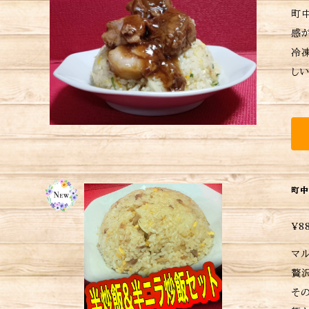
町
感
冷
しいですね。 <内容量> 角煮炒飯 610
ューお願いいたします
が、予めご了承くださ
す
た
町中
¥8
マルヒサ
贅
その