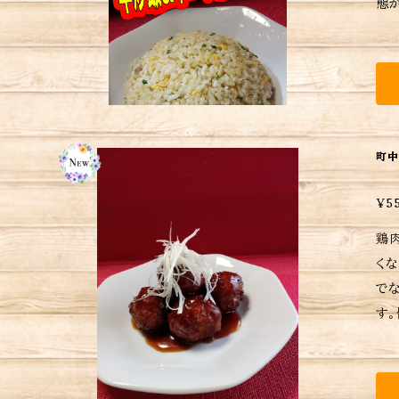
態からフ
励み
め、
熱用では
町中
¥5
鶏
くな
で
す。
久の味を自宅で
を
性抜群) ※保存方法・調理方法・食材アレルギーなどの詳細は