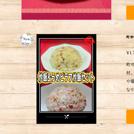
く
い
町中
¥1,
町
材
や電子レンジ
なりま
ければ
の
細