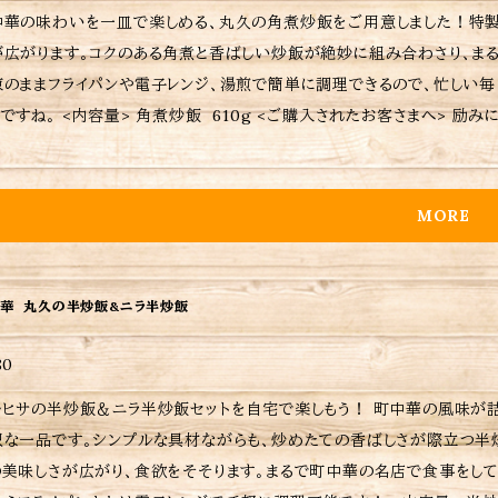
中華の味わいを一皿で楽しめる、丸久の角煮炒飯をご用意しました！特
が広がります。コクのある角煮と香ばしい炒飯が絶妙に組み合わさり、ま
凍のままフライパンや電子レンジ、湯煎で簡単に調理できるので、忙しい
g <ご購入されたお客さまへ> 励みにもなりますし、今後の購入判断にもなりますので是非ともレビ
。 当店は、注文を受けてから調理しているため、日時指定がなければ注文受付日から10〜日後の配送となります
い。 ※当店に使われているパック等は耐熱用ではないので、温めの際は別皿に移して加熱してください。 ※当店お
すめの焼き方、温め方は商品に同包致します。 ※保存方法、食材アレルギ
MORE
商品の重量に応じて送料が異なりますので注意してください。
華 丸久の半炒飯&ニラ半炒飯
80
の半炒飯＆ニラ半炒飯セットを自宅で楽しもう！ 町中華の風味が詰まったこのセットは、半炒飯とニラ半炒飯が一緒に楽しめる
沢な一品です。シンプルな具材ながらも、炒めたての香ばしさが際立つ半
美味しさが広がり、食欲をそそります。まるで町中華の名店で食事をしている