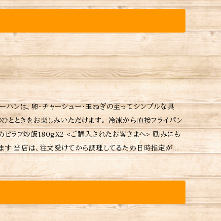
存方法、食材アレルギーなどの詳細はラベルをご確認くださ
て下さい。
ーハンは、卵・チャーシュー・玉ねぎの至ってシンプルな具
ひとときをお楽しみいただけます。 冷凍から直接フライパン
指定がな
商品に同包致します。 ※保存方法、食材アレルギーなどの詳
料が異なりますので注意して下さい。