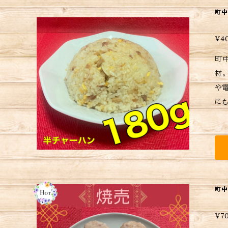
町中
¥4
町
材
や電子レンジ
にもなり
日後の配送
く
い
町中
¥7