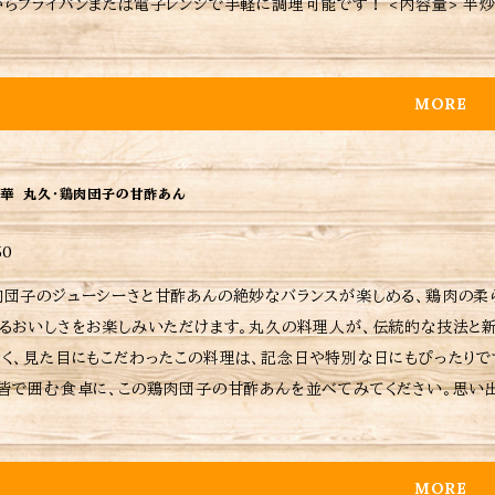
ライパンまたは電子レンジで手軽に調理可能です！ <内容量> 半炒飯180g×1、ニラ半炒飯180g×1 <ご購入されたお客さまへ>
にもなりますし、今後の購入判断にもなりますのでぜひともレビューお願いいたします。 当店では、注文を受
日時指定がない場合は注文受付日から6〜7日後の配送となりますが、予めご了承ください。 ※当店
ないため、温める際は別皿に移して加熱してください。 ※おすすめの焼き方や温め方は商品に同包します。 ※保存方法や食材
MORE
アレルギーなどの詳細はラベルをご確認く
華 丸久・鶏肉団子の甘酢あん
50
肉団子のジューシーさと甘酢あんの絶妙なバランスが楽しめる、鶏肉の柔
るおいしさをお楽しみいただけます。丸久の料理人が、伝統的な技法と新しいア
なく、見た目にもこだわったこの料理は、記念日や特別な日にもぴったり
皆で囲む食卓に、この鶏肉団子の甘酢あんを並べてみてください。思い出に残るひ
お楽しみください。 温め方 自然解凍後、鶏肉団子をグリル(トースター)等で４〜５分加熱します。 フライパンに甘酢あん
入れて加熱し、グリルで温めた 鶏肉団子をフライパンに入れ甘酢あんをよ
ラベルをご確認ください。 ※ ご購入いただいた商品の重量に応じて送料
MORE