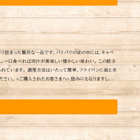
り詰まった贅沢な一品です。パリパリの皮の中には、キャベ
ス。一口食べれば肉汁が美味しい懐かしい味わい。 この餃子
れています。 調理方法はいたって簡単、フライパンに油と水
なりますし、今
ます。 3.再び火をつけて(強火)約130ccの熱湯を注ぎ、
火で蒸し焼き目安８〜９分) 5.水気がなくなり、パチパチと
をお好みでつけください。 ※当店おすすめの焼
どの詳細はラベルをご確認ください。 ※ ご購入いただ