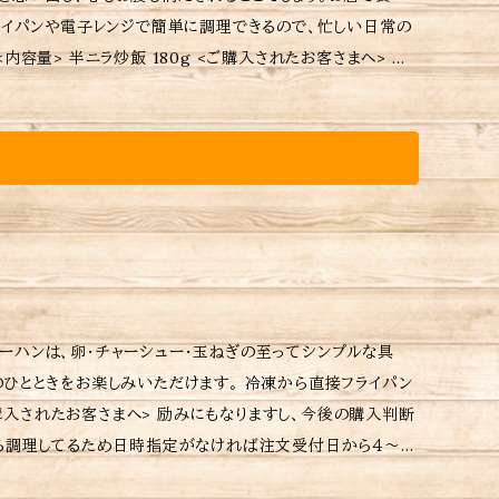
けてから調理しているた
れているパック等は耐熱用
の焼き方、温め方は商品に同包致します。 ※保存方法、食材
の重量に応じて送料が異なりますので注意してください。
ーハンは、卵・チャーシュー・玉ねぎの至ってシンプルな具
ひとときをお楽しみいただけます。 冷凍から直接フライパン