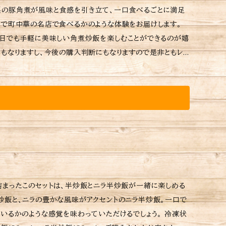
製の豚角煮が風味と食感を引き立て、一口食べるごとに満足
るで町中華の名店で食べるかのような体験をお届けします。
毎日でも手軽に美味しい角煮炒飯を楽しむことができるのが嬉
ーなどの詳細はラベルをご確認ください。 ※ご購入いただい
炒飯と、ニラの豊かな風味がアクセントのニラ半炒飯。一口で
かのような感覚を味わっていただけるでしょう。 冷凍状