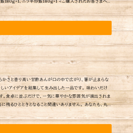
けてから調理しているた
に使用されているパック等は耐
ださい。 ※ご購入いただいた商品の重量に応じて送料が異なりますのでご注意ください。
らかさと香り高い甘酢あんが口の中で広がり、箸が止まらな
イデアを結集して生み出した一品です。 味わいだけ
です。食卓に並ぶだけで、一気に華やかな雰囲気が演出されま
とときとなること間違いありません。 あなたも、丸
くからめます。 お皿に盛り付ける。(白髪ねぎ等を添えると相