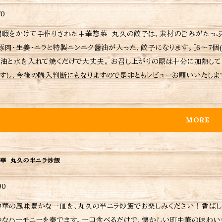
た商品の重量に応じて送料が異なりますので注意して下さい。
70
間暇をかけて手作りされた中華惣菜 丸久の餃子は、素材の旨みがたっぷ
豚肉・生姜・ニラと特製ニンニク醤油が入った、餃子になります。［6〜7個(
油と水を入れて焼くだけで大丈夫。 お召し上がりの際は十分に加熱してお楽しみください。 <ご購入され
し、今後の購入判断にもなりますので是非ともレビューお願いいたします 当店は、注文受けてから調理してるため日時指定が
文受付日から8〜10日後の配送となりますが予めご了承ください。 <焼き方> 1.フライパンを強火に、大さじ1杯の油を入れ、よくな
せます。 2.フライパンが熱くなったら一旦火を消し、餃子と餃子を等間隔
を注ぎ、手早くフタを閉めます。 4.水気がなくなるまで一気に蒸し焼きに
MORE
パチと音がしたらフタを開け、大さじ1杯の油を入れ(弱火〜中火仕上げ焼き目
すめの焼き方、温め方は商品に同包致します。 ※保存方法、食材ア
入いただいた商品の重量に応じて送料が異なりますので注意して下さい
華 丸久の半ニラ炒飯
00
中華の風味豊かな一皿を、丸久の半ニラ炒飯でお楽しみください！香ばし
妙なハーモニーを奏でます。一口食べるだけで、懐かしい町中華の味わい