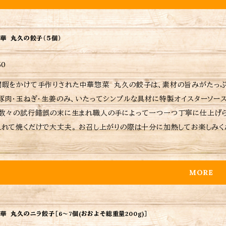
異なりますので注意して下さい。
華 丸久の餃子（５個）
50
間暇をかけて手作りされた中華惣菜 丸久の餃子は、素材の旨みがたっぷ
・豚肉・玉ねぎ・生姜のみ、いたってシンプルな具材に特製オイスターソー
、数々の試行錯誤の末に生まれ職人の手によって一つ一つ丁寧に仕上げら
て焼くだけで大丈夫。 お召し上がりの際は十分に加熱してお楽しみください。 <ご購入されたお客さまへ> 励みにも
入判断にもなりますので是非ともレビューお願いいたします 当店は、注文受けてから調理してるため日時指定がなければ注文受
6〜７日後の配送となりますが予めご了承ください。 <焼き方> 1.フライパンを強火に、大さじ1杯の油を入れ、よくなじませます。
フライパンが熱くなったら一旦火を消し、餃子と餃子を等間隔にあけて並べ
MORE
くフタを閉めます。 4.水気がなくなるまで一気に蒸し焼きにします。(強
したらフタを開け、大さじ1杯の油を入れ(弱火〜中火仕上げ焼き目安4〜5分)焼き目
方、温め方は商品に同包致します。 ※保存方法、食材アレルギーな
華 丸久のニラ餃子［6〜7個(おおよそ総重量200g)］