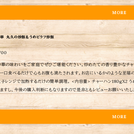
ださい。 ※当店おすすめの焼き方、温め方は商品に同包致します。 ※保
。 ※ ご購入いただいた商品の重量に応じて送料が異なりますので注意し
MORE
華 丸久の炒飯＆うめピラフ炒飯
700
中華の味わいをご家庭でぜひご堪能ください。炒めたての香り豊かなチャ
。一口食べるだけで心もお腹も満たされます。お店にいるかのような至福の
で加熱するだけの簡単調理。 <内容量> チャーハン180gX2 うめピラフ炒飯180gX2 <ご購入されたお客さまへ> 励みにも
すし、今後の購入判断にもなりますので是非ともレビューお願いいたします 当店は、注文受けてから調理してるため日時
注文受付日から6〜７日後の配送となりますが予めご了承ください。 ※当店に使われているパック等は耐熱用では無いので温め
際は別皿に移して加熱してください。 ※当店おすすめの焼き方、温め方は
はラベルをご確認ください。 ※ ご購入いただいた商品の重量に応じて送
MORE