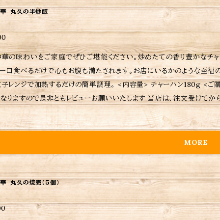
華 丸久の半炒飯
00
中華の味わいをご家庭でぜひご堪能ください。炒めたての香り豊かなチャ
。一口食べるだけで心もお腹も満たされます。お店にいるかのような至福の
で加熱するだけの簡単調理。 <内容量> チャーハン180g <ご購入されたお客さまへ> 励みにもなりますし、今後の購入判断
ますので是非ともレビューお願いいたします 当店は、注文受けてから調理してるため日時指定がなければ注文受付日から6〜7
となりますが予めご了承ください。 ※当店に使われているパック等は耐熱用では無いので温めの際は別皿に移して加熱して
ださい。 ※当店おすすめの焼き方、温め方は商品に同包致します。 ※保
。 ※ ご購入いただいた商品の重量に応じて送料が異なりますので注意し
MORE
華 丸久の焼売（５個）
00