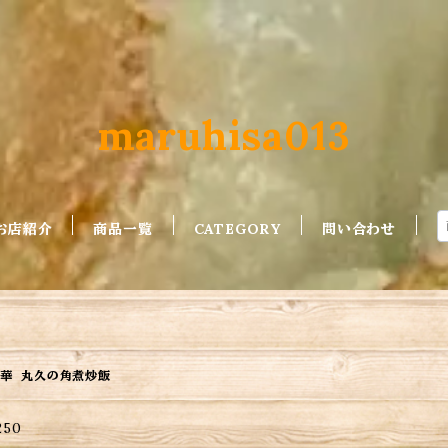
maruhisa013
お店紹介
商品一覧
CATEGORY
問い合わせ
華 丸久の角煮炒飯
250