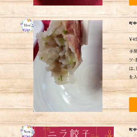
が
町中
¥4
手
ツ
は
を入れ
後の購
付日から
2.
手早
音が
き
町中