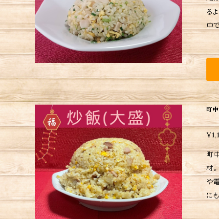
るような
中でも
みに
め、
で
ア
町中
¥1,
町
材
や電子レンジ
にもなり
日後の配送