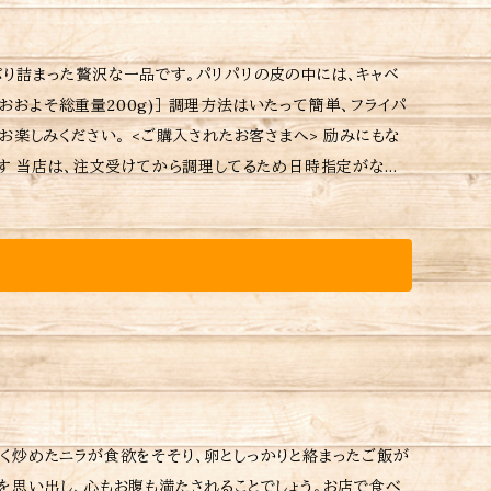
り詰まった贅沢な一品です。パリパリの皮の中には、キャベ
おおよそ総重量200g)］ 調理方法はいたって簡単、フライパ
たお客さまへ> 励みにもな
なけ
にあけて並べます。 3.再び火をつけて(強火)約130ccの
します。(強火で蒸し焼き目安８〜９分) 5.水気がなくなり、
安4〜5分)焼き目をお好みでつけください。 ※当店お
レルギーなどの詳細はラベルをご確認ください。 ※ ご
。
く炒めたニラが食欲をそそり、卵としっかりと絡まったご飯が
を思い出し、心もお腹も満たされることでしょう。お店で食べ