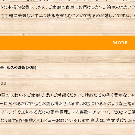
本格的な美味しさを、ご家庭の食卓にお届けします。 冷凍のままフライパンや電子レンジで簡単に調理できるので、忙しい日常の
手軽に美味しい半ニラ炒飯を楽しむことができるのが嬉しいですね。 <内容量> 半ニラ炒飯 180g <ご購入されたお客さまへ> 励
もなりますし、今後の購入判断にもなりますのでぜひともレビューをお願いいたします。 当店は、注文を受
日時指定がなければ注文受付日から6〜7日後の配送となりますが、予めご了承ください。 ※当店に使わ
はないので、温めの際は別皿に移して加熱してください。 ※当店おすすめ
MORE
レルギーなどの詳細はラベルをご確認ください。 ※ご購入いただいた商品
華 丸久の炒飯(大盛)
100
中華の味わいをご家庭でぜひご堪能ください。炒めたての香り豊かなチャ
。一口食べるだけで心もお腹も満たされます。お店にいるかのような至福の
で加熱するだけの簡単調理。 <内容量> チャーハン720g <ご購入されたお客さまへ> 励みにもなりますし、今後の購入判断
ますので是非ともレビューお願いいたします 当店は、注文受けてから調理してるため日時指定がなければ注文受付日から４〜５
となりますが予めご了承ください。 ※当店に使われているパック等は耐熱用では無いので温めの際は別皿に移して加熱して