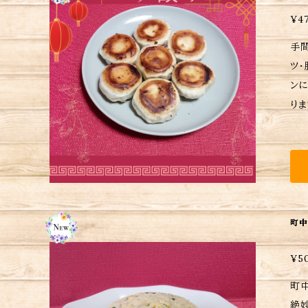
い
¥4
手
ツ・
ンに
ります
れば注
じま
熱湯
パチ
す
購
町中
¥5
町
絶