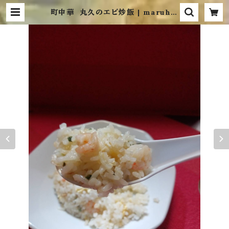
町中華 丸久のエビ炒飯 | maruhis
a013