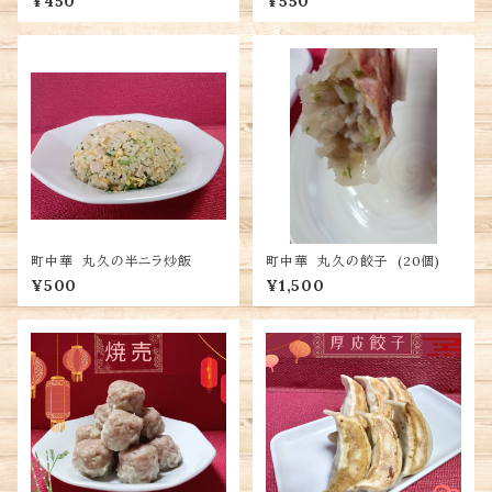
¥450
¥550
町中華 丸久の半ニラ炒飯
町中華 丸久の餃子 (20個)
¥500
¥1,500