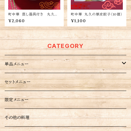
町中華 蒸し器具付き 丸久の
町中華 丸久の厚皮餃子（10個）
焼売 15個入り（塩分制限対
¥2,060
¥1,100
応）
CATEGORY
単品メニュー
点心
セットメニュー
餃子
炒め料理
限定メニュー
厚皮餃子
チャーハン
餡掛け料理
その他の料理