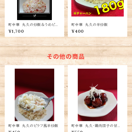
町中華 丸久の炒飯＆うめピラ
町中華 丸久の半炒飯
フ炒飯
¥1,700
¥400
その他の商品
町中華 丸久のピラフ風半炒飯
町中華 丸久・鶏肉団子の甘酢
あん