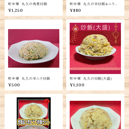
町中華 丸久の角煮炒飯
町中華 丸久の半炒飯&ニラ半
炒飯
¥1,250
¥880
町中華 丸久の半ニラ炒飯
町中華 丸久の炒飯(大盛)
¥500
¥1,100